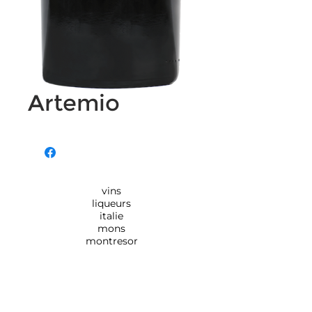
Artemio
vins
liqueurs
italie
mons
montresor
Rue de Monsville 154,
7390
QUAREGNON