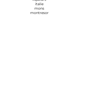
italie
mons
montresor
Rue de Monsville 154,
7390
QUAREGNON
0495/184.894 - 065/792.513
info@
maison-sabbatini.be
En utilisant ce site, vous reconnaissez
avoir l'âge légal de consommer de l'alcool
dans mon pays de résidence.