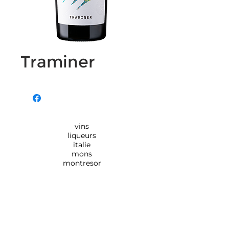
Traminer
vins
liqueurs
italie
mons
montresor
Rue de Monsville 154,
7390
QUAREGNON