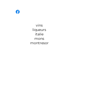
vins
liqueurs
italie
mons
montresor
Rue de Monsville 154,
7390
QUAREGNON
0495/184.894 - 065/792.513
info@
maison-sabbatini.be
En utilisant ce site, vous reconnaissez
avoir l'âge légal de consommer de l'alcool