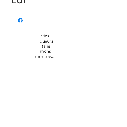
LUI
vins
liqueurs
italie
mons
montresor
Rue de Monsville 154,
7390
QUAREGNON
0495/184.894 - 065/792.513
info@
maison-sabbatini.be
En utilisant ce site, vous reconnaissez