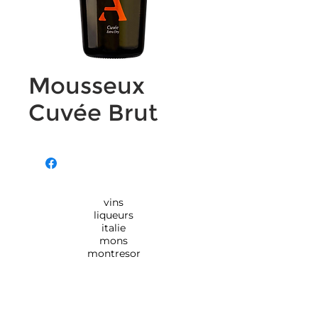
Mousseux
Cuvée Brut
vins
liqueurs
italie
mons
montresor
Rue de Monsville 154,
7390
QUAREGNON