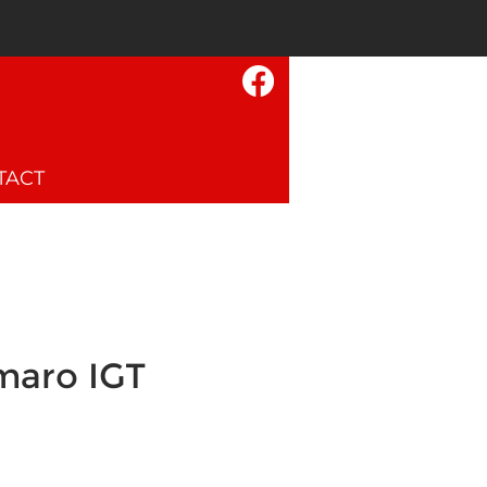
TACT
aro IGT