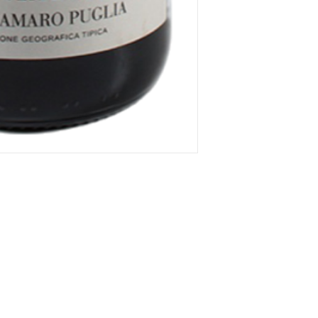
,
792.513