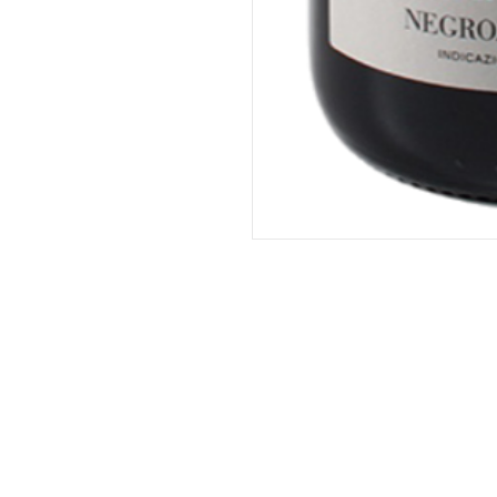
Rue de Monsville 154
7390
QUAREGNON
0495/184.894 - 065/