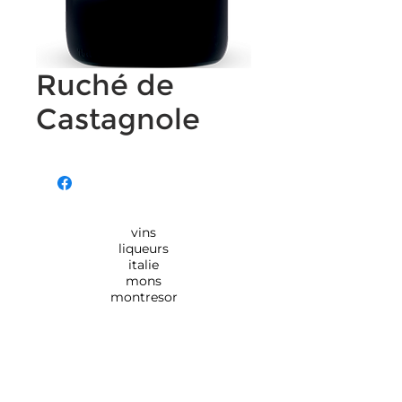
Ruché de
Castagnole
vins
liqueurs
italie
mons
montresor
Rue de Monsville 154,
7390
QUAREGNON