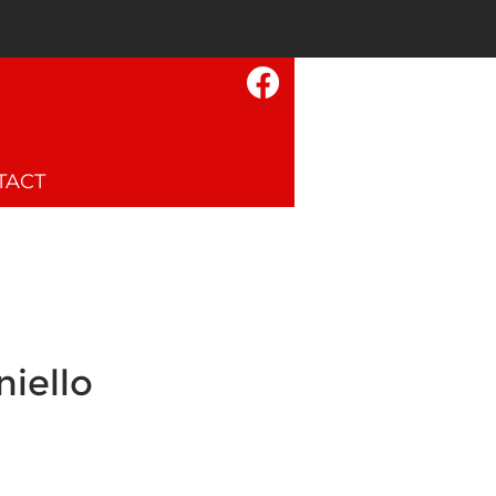
TACT
iello