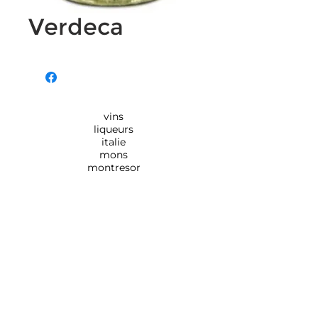
Verdeca
vins
liqueurs
italie
mons
montresor
Rue de Monsville 154,
7390
QUAREGNON
0495/184.894 - 065/792.513
info@
maison-sabbatini.be